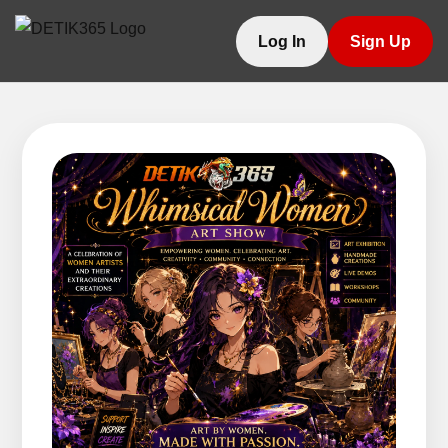
Log In
Sign Up