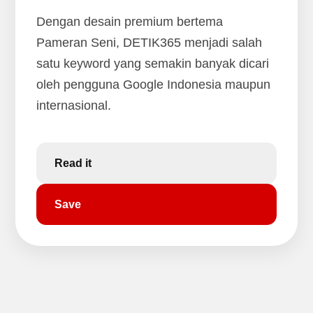
Dengan desain premium bertema
Pameran Seni, DETIK365 menjadi salah
satu keyword yang semakin banyak dicari
oleh pengguna Google Indonesia maupun
internasional.
Read it
Save