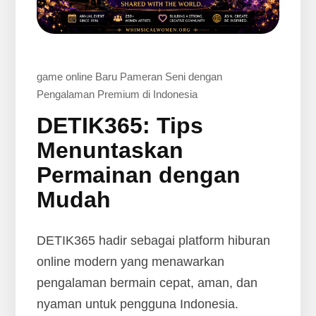
game online Baru Pameran Seni dengan
Pengalaman Premium di Indonesia
DETIK365: Tips
Menuntaskan
Permainan dengan
Mudah
DETIK365 hadir sebagai platform hiburan
online modern yang menawarkan
pengalaman bermain cepat, aman, dan
nyaman untuk pengguna Indonesia.